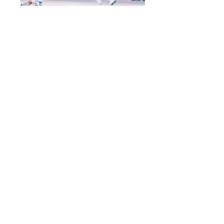
《棒總盃》快閃五人棒球賽
- 第一屆香港 High Five 五人棒
球錦標賽前期活動 1.0
“BA Cup” Baseball5 Flash Game
- 1st Hong Kong High Five
Baseball5 Championship Pre-
event 1.0
29 June 2025 (Sunday)
11am-5pm
灣仔海濱活動空間C區
(近灣仔碼頭)
五人制棒球——一項只需一個橡膠球就能隨
時隨地比賽的新興運動，正悄悄興起﹗灣
仔夏誌將迎來《棒總盃》快閃五人棒球
賽，作為第一屆香港 High Five 五人棒球錦