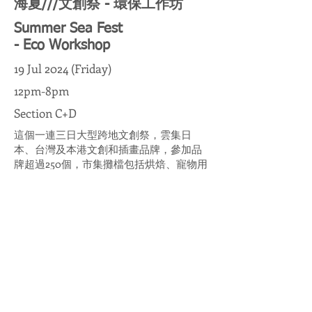
海夏///文創祭 - 環保工作坊
Summer Sea Fest
- Eco Workshop
19 Jul 2024 (Friday)
12pm-8pm
Section C+D
這個一連三日大型跨地文創祭，雲集日
本、台灣及本港文創和插畫品牌，參加品
牌超過250個，市集攤檔包括烘焙、寵物用
品、服飾、紙品創作、原創設計等。現場
更有主舞台及DJ音樂表演、藝術家及觀眾
Art Jam 互動藝術裝置，以及啤酒暢飲區
等！
This three-day large-scale cross-regional
cultural and creative festival gathers
cultural creative and illustration brands
from Japan, Taiwan and Hong Kong, with
more than 250 participating brands. The