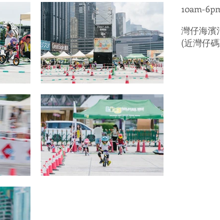
10am-6p
灣仔海濱
(近灣仔碼