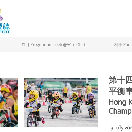
節目 Programme 2026 @Wan Chai
相冊 Photo
第十
平衡
Hong K
Champi
13 July 20