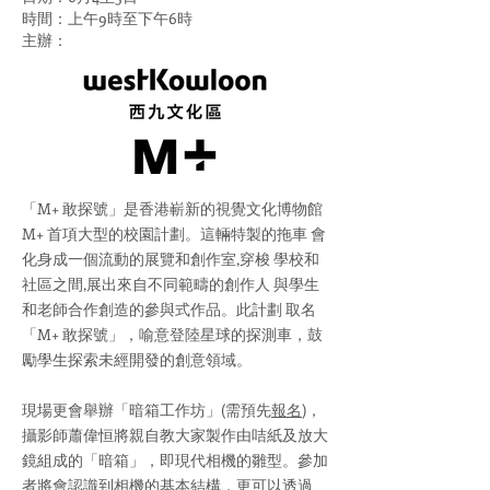
時間：上午9時至下午6時
主辦：
「M+ 敢探號」是香港嶄新的視覺文化博物館
M+ 首項大型的校園計劃。這輛特製的拖車 會
化身成一個流動的展覽和創作室,穿梭 學校和
社區之間,展出來自不同範疇的創作人 與學生
和老師合作創造的參與式作品。此計劃 取名
「M+ 敢探號」，喻意登陸星球的探測車，鼓
勵學生探索未經開發的創意領域。
現場更會舉辦「暗箱工作坊」(需預先
報名
)，
攝影師蕭偉恒將親自教大家製作由咭紙及放大
鏡組成的「暗箱」，即現代相機的雛型。參加
者將會認識到相機的基本結構，更可以透過