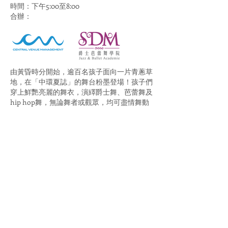
時間：下午5:00至8:00
​合辦：
由黃昏時分開始，逾百名孩子面向一片青蔥草
地，在「中環夏誌」的舞台粉墨登場！孩子們
穿上鮮艷亮麗的舞衣，演繹爵士舞、芭蕾舞及
hip hop舞，無論舞者或觀眾，均可盡情舞動
這個露天大派對！此外，更特設「兒童舞蹈教
學」，以及專為媽媽們而設的「親子舞蹈運動
練習」，藉此活動鼓勵家長和孩子們以舞蹈鍛
鍊身體，與孩子共享親密時光，從而建立更深
厚的親子關係。
© 2026 Serious Staging Limited