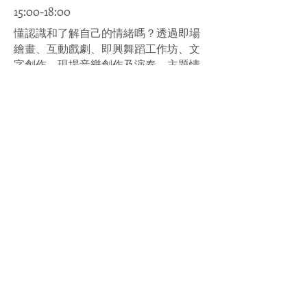
15:00-18:00
懂認識和了解自己的情緒嗎？透過即場
繪畫、互動戲劇、即興舞蹈工作坊、文
字創作、現場音樂創作及演奏、主題情
緒嚐味區的五感暨藝術媒介，與自我獨
特而美麗的情緒，來一回觸動交往。
第一場（公眾場） 23/7/2019 (星期二) 15:00-
18:00
第二場（公眾場） 24/7/2019 (星期三) 15:00-
18:00
第三場（親子場）25/7/2019 (星期四) 15:00-
18:00
How much do you know about human
emotions? How well do you
understand your own emotions?
Through visual art creations,
interactive drama performance, dance
and movement workshops, creative
writing, live music improvisation and