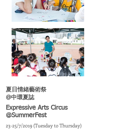
夏日情緒藝術祭
@中環夏誌
Expressive Arts Circus
@SummerFest
23-25/7/2019 (Tuesday to Thursday)