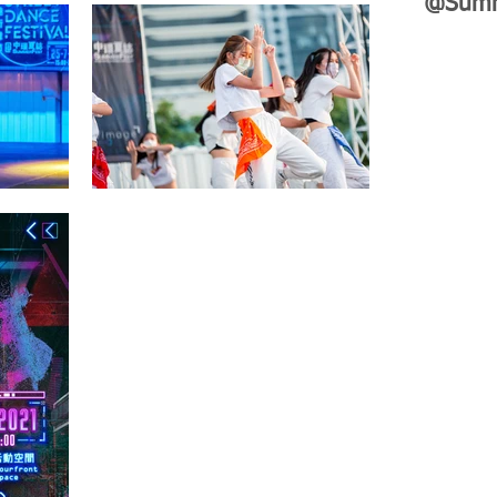
@Summ