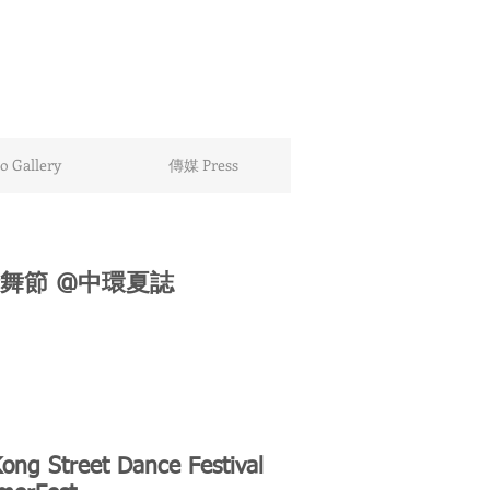
 Gallery
傳媒 Press
舞節 @中環夏誌
ong Street Dance Festival