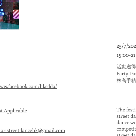
25/7/202
15:00-21
活動邀得
Party
林高手精
www.facebook.com/hksdda/
The fest
 Applicable
street d
dance wo
competit
 or
streetdancehk@gmail.com
street da