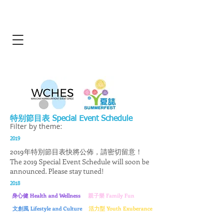
特别節目表 Special Event Schedule
Filter by theme:
2019
2019年特別節目表快將公佈，請密切留意！
The 2019 Special Event Schedule will soon be
announced. Please stay tuned!
2018
身心健 Health and Wellness
親子樂 Family Fun
文創風 Lifestyle and Culture
活力型 Youth Exuberance