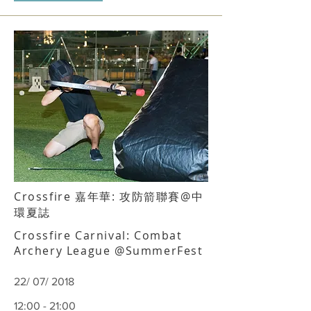
Crossfire 嘉年華: 攻防箭聯賽@中
環夏誌
Crossfire Carnival: Combat
Archery League @SummerFest
22/ 07/ 2018
12:00 - 21:00